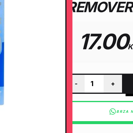
REMOVER
17.00
-
+
BRZA 