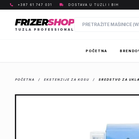
+387 61 747 031
DOSTAVA U TUZLI I BIH
FRIZER
SHOP
TUZLA PROFESSIONAL
POČETNA
BRENDO
POČETNA
/
EKSTENZIJE ZA KOSU
/
SREDSTVO ZA UKLA