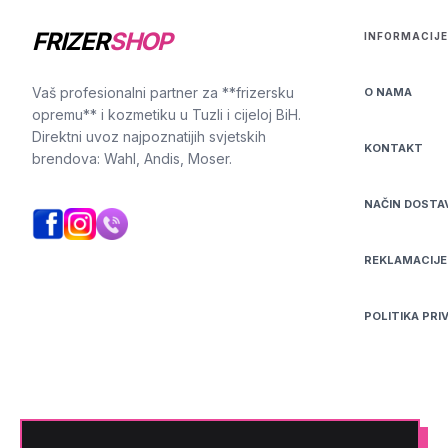
FRIZER
SHOP
INFORMACIJE
Vaš profesionalni partner za **frizersku
O NAMA
opremu** i kozmetiku u Tuzli i cijeloj BiH.
Direktni uvoz najpoznatijih svjetskih
KONTAKT
brendova: Wahl, Andis, Moser.
NAČIN DOSTA
REKLAMACIJE
POLITIKA PRI