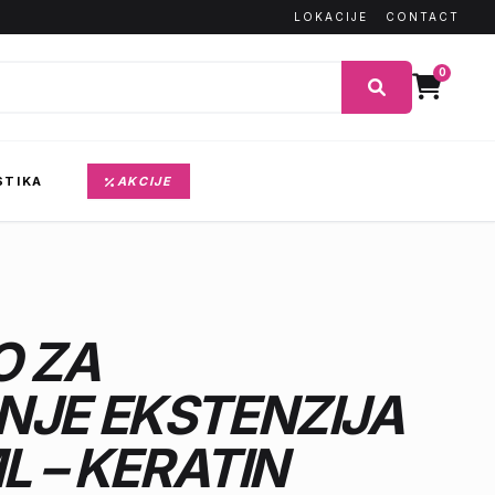
LOKACIJE
CONTACT
0
STIKA
AKCIJE
O ZA
NJE EKSTENZIJA
L – KERATIN