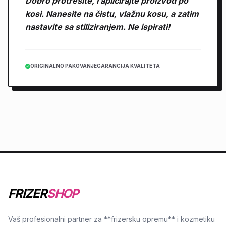
Dobro protresite, i aplicirajte proizvod po
kosi. Nanesite na čistu, vlažnu kosu, a zatim
nastavite sa stiliziranjem. Ne ispirati!
ORIGINALNO PAKOVANJE
GARANCIJA KVALITETA
FRIZER
SHOP
Vaš profesionalni partner za **frizersku opremu** i kozmetiku