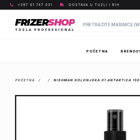
+387 61 747 031
DOSTAVA U TUZLI I BIH
FRIZER
SHOP
TUZLA PROFESSIONAL
POČETNA
BRENDO
POČETNA
/
/
NISHMAN KOLONJSKA 01 ANTARTICA 150