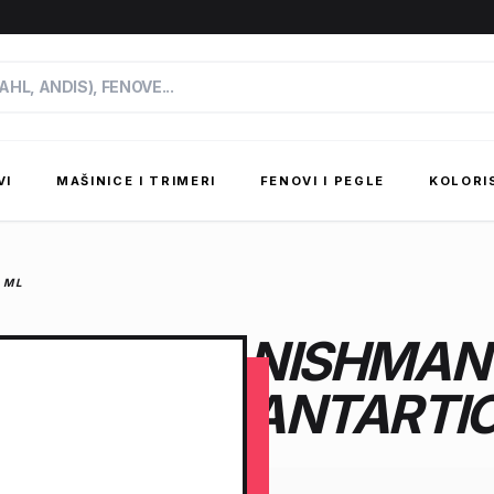
VI
MAŠINICE I TRIMERI
FENOVI I PEGLE
KOLORI
 ML
NISHMAN
ANTARTIC