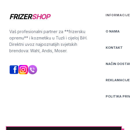
FRIZER
SHOP
INFORMACIJE
Vaš profesionalni partner za **frizersku
O NAMA
opremu** i kozmetiku u Tuzli i cijeloj BiH.
Direktni uvoz najpoznatijih svjetskih
KONTAKT
brendova: Wahl, Andis, Moser.
NAČIN DOSTA
REKLAMACIJE
POLITIKA PRI