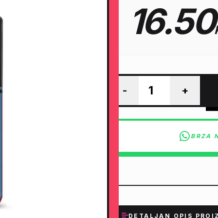
16.50
-
+
BRZA 
DETALJAN OPIS PROI